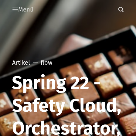
Menü
Artikel
flow
Spring 22 -
Safety Cloud,
Orchestrator,