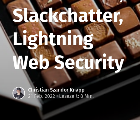
Slackchatter,
Lightning
Web Security
Christian Szandor Knapp
21 Feb. 2022
• Lesezeit: 8 Min.