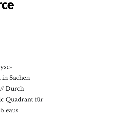
rce
lyse-
 in Sachen
.// Durch
ic Quadrant für
ableaus