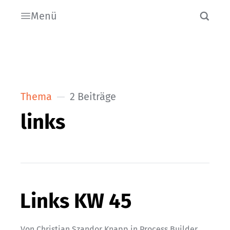
Menü
Thema
2 Beiträge
links
Links KW 45
Von
Christian Szandor Knapp
in
Process Builder