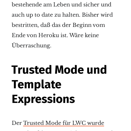
to use Heroku with no changes to pricing, billing,
bestehende am Leben und sicher und
service, or day-to-day usage. Core platform
auch up to date zu halten. Bisher wird
functionality, including applications, pipelines,
teams, …
bestritten, daß das der Beginn vom
Ende von Heroku ist. Wäre keine
Überraschung.
Trusted Mode und
Template
Expressions
Der
Trusted Mode für LWC wurde