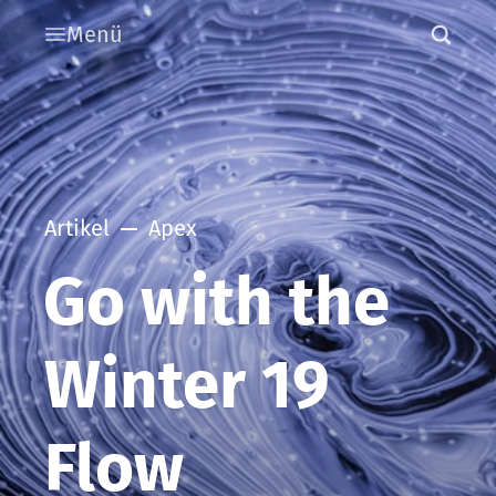
Menü
Artikel
Apex
Go with the
Winter 19
Flow