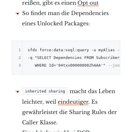
reißen, gibt es einen
Opt out
So findet man die Dependencies
eines Unlocked Packages:
1
sfdx force:data:soql:query 
-
u myAlias 
-
2
-
q "SELECT Dependencies FROM SubscriberPackag
3
   WHERE Id='04txx000000082hAAA'" 
--json
macht das Leben
inherited sharing
leichter, weil
eindeutiger
. Es
gewährleistet die Sharing Rules der
Caller Klasse.