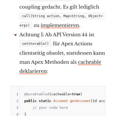
coupling gedacht. Es gilt lediglich
call(String action, Map<String, Object> 
zu
implementieren
.
args)
Achtung I: Ab API Version 44 ist
für Apex Actions
setStorable()
clientseitig obsolet, stattdessen kann
man Apex Methoden als
cacheable
deklarieren
:
1
@AuraEnabled
(cacheable=
true
2
public
static
Account
getAccount
(
Id accountI
3
// your code here
4