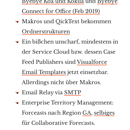
Byebye Koa und Kokua
und
Byebye
Connect for Office (Feb 2019)
Makros und QickText bekommen
Ordnerstrukturen
Ein bißchen unscharf, mindestens in
der Service Cloud bzw. dessen Case
Feed Publishers sind
Visualforce
Email Templates
jetzt einsetzbar.
Allerdings nicht über Makros.
Email Relay via
SMTP
Enterprise Territory Management:
Forceasts nach Region
GA
,
selbiges
für Collaborative Forecasts.