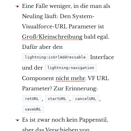
Eine Falle weniger, in die man als
Neuling läuft: Den System-
Visualforce-URL Parameter ist
Groß/Kleinschreibung
bald egal.
Dafür aber den
Interface
lightning:isUrlAddressable
und der
lightning:navigation
Component
nicht mehr
. VF URL
Parameter? Zur Erinnerung:
,
,
,
retURL
startURL
cancelURL
saveURL
Es ist zwar noch kein Pappenstil,
aber das Verschieben von